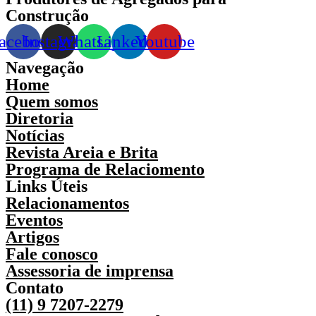
Construção
acebook
Instagram
Whatsapp
Linkedin
Youtube
Navegação
Home
Quem somos
Diretoria
Notícias
Revista Areia e Brita
Programa de Relaciomento
Links Úteis
Relacionamentos
Eventos
Artigos
Fale conosco
Assessoria de imprensa
Contato
(11) 9 7207-2279