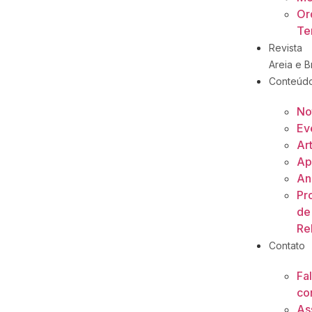
Or
Ter
Revista
Areia e Br
Conteúd
No
Ev
Ar
Ap
An
Pr
de
Re
Contato
Fa
co
As