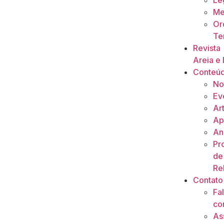
Le
Me
Or
Ter
Revista
Areia e 
Conteú
No
Ev
Ar
Ap
An
Pr
de
Re
Contato
Fa
co
As