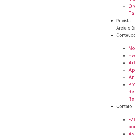
Or
Ter
Revista
Areia e Br
Conteúd
No
Ev
Ar
Ap
An
Pr
de
Re
Contato
Fa
co
As