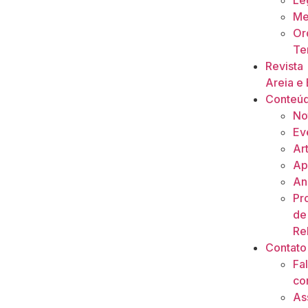
Le
Me
Or
Ter
Revista
Areia e 
Conteú
No
Ev
Ar
Ap
An
Pr
de
Re
Contato
Fa
co
As