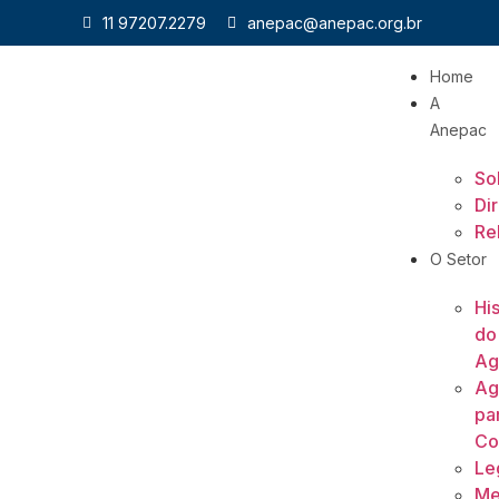
11 97207.2279
anepac@anepac.org.br
Home
A
Anepac
So
Di
Re
O Setor
His
do
Ag
Ag
pa
Co
Le
Me