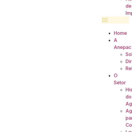
de
Im
Home
A
Anepac
So
Di
Re
O
Setor
His
do
Ag
Ag
pa
Co