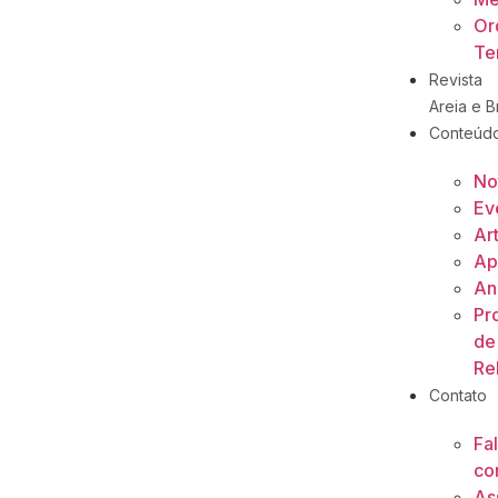
Or
Ter
Revista
Areia e Br
Conteúd
No
Ev
Ar
Ap
An
Pr
de
Re
Contato
Fa
co
As