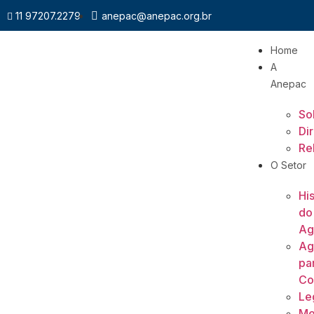
11 97207.2279
anepac@anepac.org.br
Home
A
Anepac
So
Di
Re
O Setor
His
do
Ag
Ag
pa
Co
Le
Me