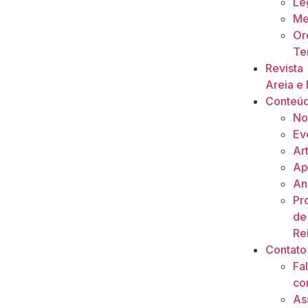
Le
Me
Or
Ter
Revista
Areia e 
Conteú
No
Ev
Ar
Ap
An
Pr
de
Re
Contato
Fa
co
As