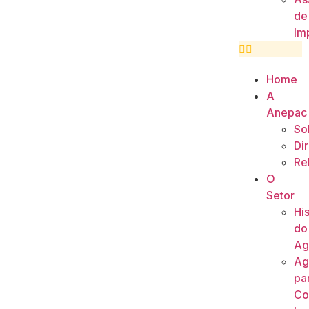
de
Im
Home
A
Anepac
So
Di
Re
O
Setor
His
do
Ag
Ag
pa
Co