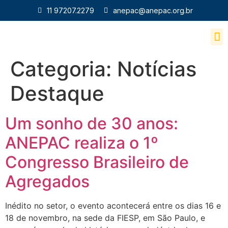
11 97207.2279
anepac@anepac.org.br
Revista Areia e Br
Categoria:
Notícias
Destaque
Um sonho de 30 anos:
ANEPAC realiza o 1º
Congresso Brasileiro de
Agregados
Inédito no setor, o evento acontecerá entre os dias 16 e
18 de novembro, na sede da FIESP, em São Paulo, e