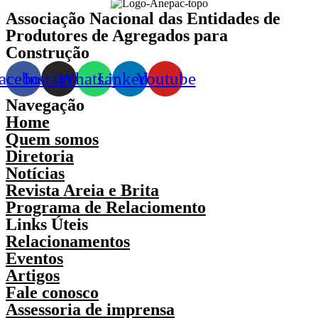
Associação Nacional das Entidades de
Produtores de Agregados para
Construção
acebook
Instagram
Whatsapp
Linkedin
Youtube
Navegação
Home
Quem somos
Diretoria
Notícias
Revista Areia e Brita
Programa de Relaciomento
Links Úteis
Relacionamentos
Eventos
Artigos
Fale conosco
Assessoria de imprensa