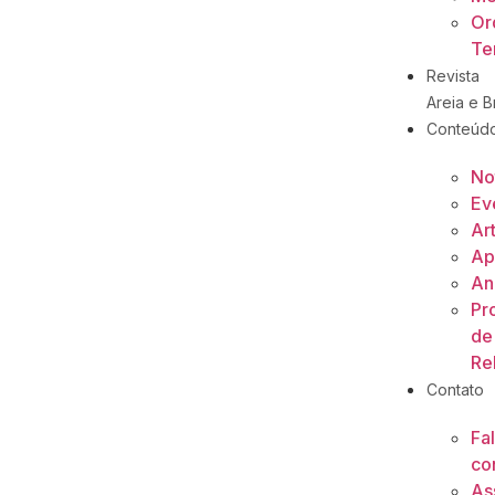
Or
Ter
Revista
Areia e Br
Conteúd
No
Ev
Ar
Ap
An
Pr
de
Re
Contato
Fa
co
As