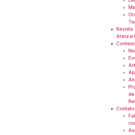
Le
Me
Or
Ter
Revista
Areia e 
Conteú
No
Ev
Ar
Ap
An
Pr
de
Re
Contato
Fa
co
As