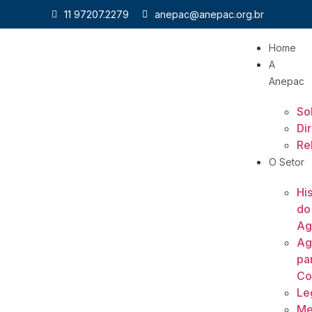
11 97207.2279
anepac@anepac.org.br
Home
A
Anepac
So
Di
Re
O Setor
His
do
Ag
Ag
pa
Co
Le
Me