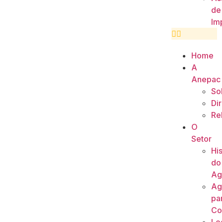
de
Im
Home
A
Anepac
So
Di
Re
O
Setor
His
do
Ag
Ag
pa
Co