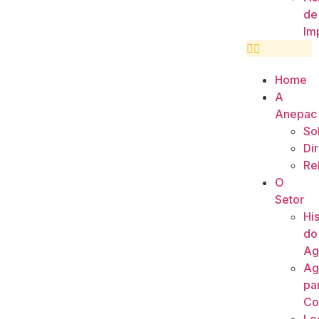
de
Im
Home
A
Anepac
So
Di
Re
O
Setor
His
do
Ag
Ag
pa
Co