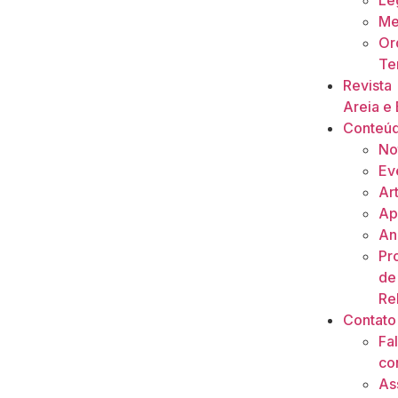
Le
Me
Or
Ter
Revista
Areia e 
Conteú
No
Ev
Ar
Ap
An
Pr
de
Re
Contato
Fa
co
As