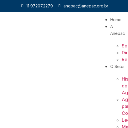
11 97207.2279
anepac@anepac.org.br
Home
A
Anepac
So
Di
Re
O Setor
His
do
Ag
Ag
pa
Co
Le
Me