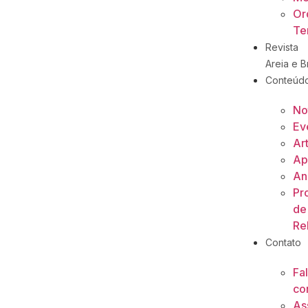
Or
Ter
Revista
Areia e Br
Conteúd
No
Ev
Ar
Ap
An
Pr
de
Re
Contato
Fa
co
As