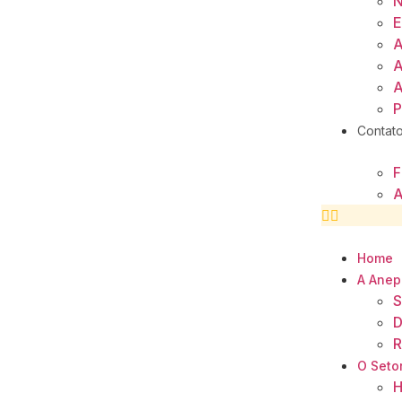
N
E
A
A
A
P
Contat
F
A
Home
A Anep
S
D
R
O Seto
H