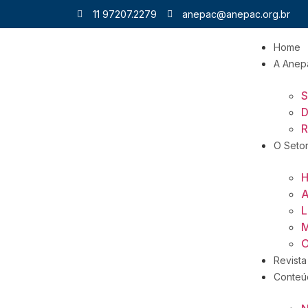
11 97207.2279
anepac@anepac.org.br
Home
A Anep
S
D
R
O Seto
H
A
L
M
O
Revista
Conteú