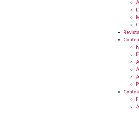
A
L
M
O
Revista
Conte
N
E
A
A
A
P
Contat
F
A