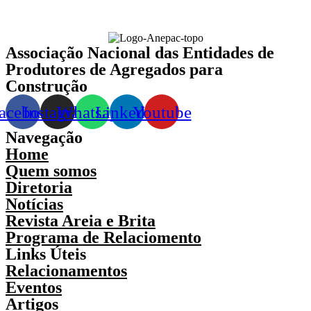
Associação Nacional das Entidades de
Produtores de Agregados para
Construção
acebook
Instagram
Whatsapp
Linkedin
Youtube
Navegação
Home
Quem somos
Diretoria
Notícias
Revista Areia e Brita
Programa de Relaciomento
Links Úteis
Relacionamentos
Eventos
Artigos