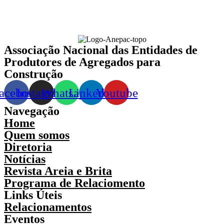
Associação Nacional das Entidades de
Produtores de Agregados para
Construção
acebook
Instagram
Whatsapp
Linkedin
Youtube
Navegação
Home
Quem somos
Diretoria
Notícias
Revista Areia e Brita
Programa de Relaciomento
Links Úteis
Relacionamentos
Eventos