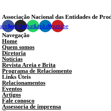
Associação Nacional das Entidades de Pro
acebook
Instagram
Whatsapp
Linkedin
Youtube
Navegação
Home
Quem somos
Diretoria
Notícias
Revista Areia e Brita
Programa de Relaciomento
Links Úteis
Relacionamentos
Eventos
Artigos
Fale conosco
Assessoria de imprensa