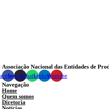
Associação Nacional das Entidades de Pro
acebook
Instagram
Whatsapp
Linkedin
Youtube
Navegação
Home
Quem somos
Diretoria
Notícias