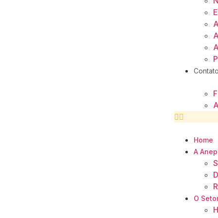
N
E
A
A
A
P
Contat
F
A
Home
A Anep
S
D
R
O Seto
H