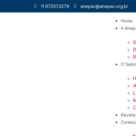
11 97207.2279
anepac@anepac.org.br
Home
A Anep
S
D
R
O Seto
H
A
L
M
O
Revista
Conteú