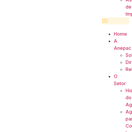
de
Im
Home
A
Anepac
So
Di
Re
O
Setor
His
do
Ag
Ag
pa
Co