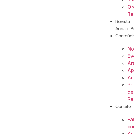
Or
Ter
Revista
Areia e Br
Conteúd
No
Ev
Ar
Ap
An
Pr
de
Re
Contato
Fa
co
As