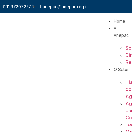
11 97207.2279
anepac@anepac.org.br
Home
A
Anepac
So
Di
Re
O Setor
His
do
Ag
Ag
pa
Co
Le
Me