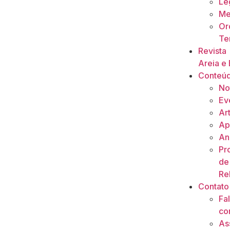
Le
Me
Or
Ter
Revista
Areia e 
Conteú
No
Ev
Ar
Ap
An
Pr
de
Re
Contato
Fa
co
As