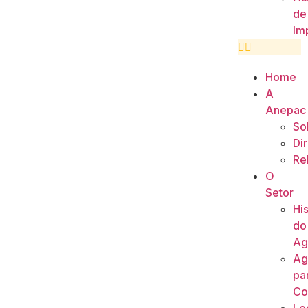
de
Im
Home
A
Anepac
So
Di
Re
O
Setor
His
do
Ag
Ag
pa
Co