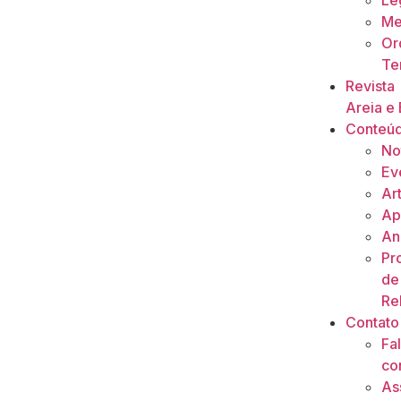
Le
Me
Or
Ter
Revista
Areia e 
Conteú
No
Ev
Ar
Ap
An
Pr
de
Re
Contato
Fa
co
As