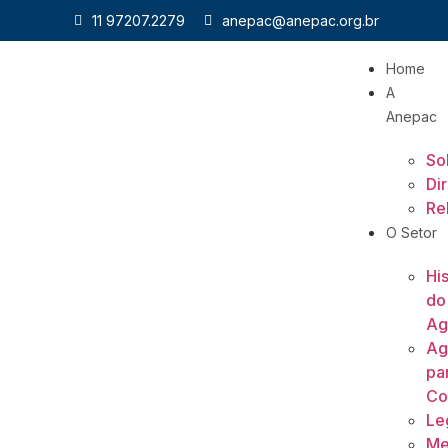
11 97207.2279
anepac@anepac.org.br
Home
A
Anepac
So
Di
Re
O Setor
His
do
Ag
Ag
pa
Co
Le
Me