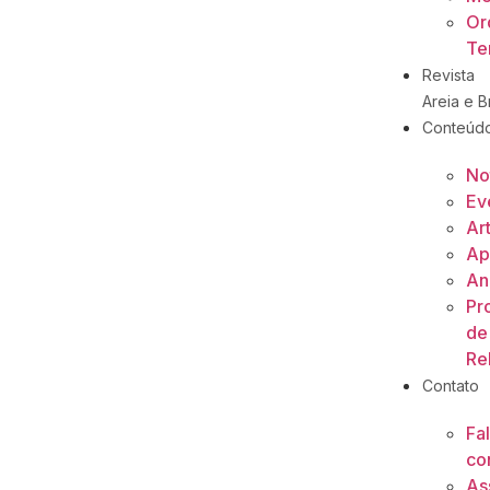
Or
Ter
Revista
Areia e Br
Conteúd
No
Ev
Ar
Ap
An
Pr
de
Re
Contato
Fa
co
As