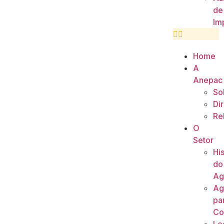
de
Im
Home
A
Anepac
So
Di
Re
O
Setor
His
do
Ag
Ag
pa
Co