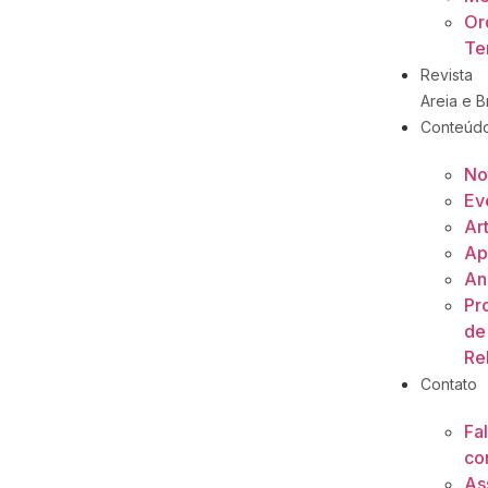
Or
Ter
Revista
Areia e Br
Conteúd
No
Ev
Ar
Ap
An
Pr
de
Re
Contato
Fa
co
As