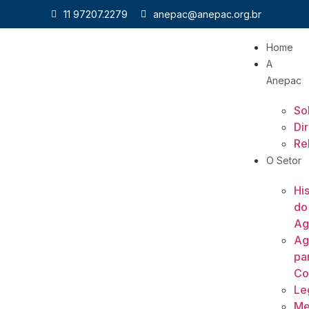
11 97207.2279
anepac@anepac.org.br
Home
A
Anepac
So
Di
Re
O Setor
His
do
Ag
Ag
pa
Co
Le
Me