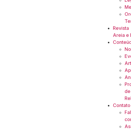
Le
Me
Or
Ter
Revista
Areia e 
Conteú
No
Ev
Ar
Ap
An
Pr
de
Re
Contato
Fa
co
As