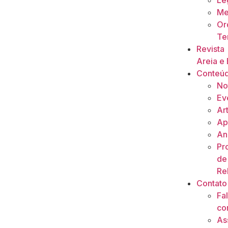
Le
Me
Or
Ter
Revista
Areia e 
Conteú
No
Ev
Ar
Ap
An
Pr
de
Re
Contato
Fa
co
As