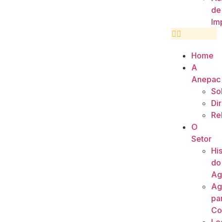
de
Im
Home
A
Anepac
So
Di
Re
O
Setor
His
do
Ag
Ag
pa
Co