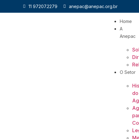
11 97207.2279
anepac@anepac.org.br
Home
A
Anepac
So
Di
Re
O Setor
His
do
Ag
Ag
pa
Co
Le
Me