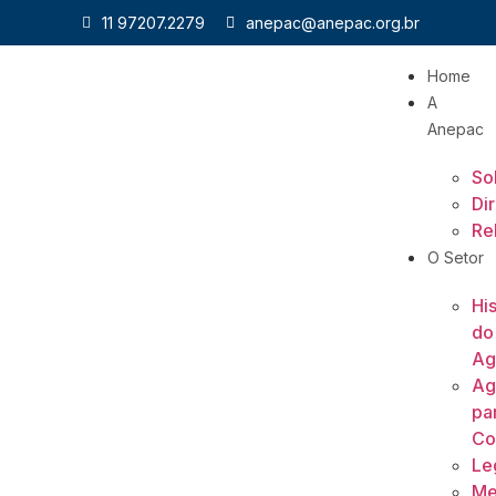
11 97207.2279
anepac@anepac.org.br
Home
A
Anepac
So
Di
Re
O Setor
His
do
Ag
Ag
pa
Co
Le
Me