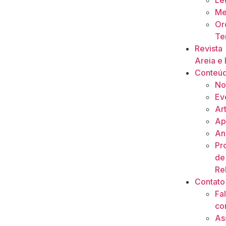
Le
Me
Or
Ter
Revista
Areia e 
Conteú
No
Ev
Ar
Ap
An
Pr
de
Re
Contato
Fa
co
As