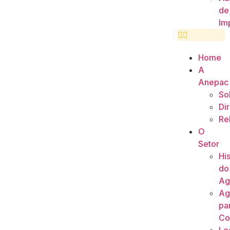
de
Im
Home
A
Anepac
So
Di
Re
O
Setor
His
do
Ag
Ag
pa
Co