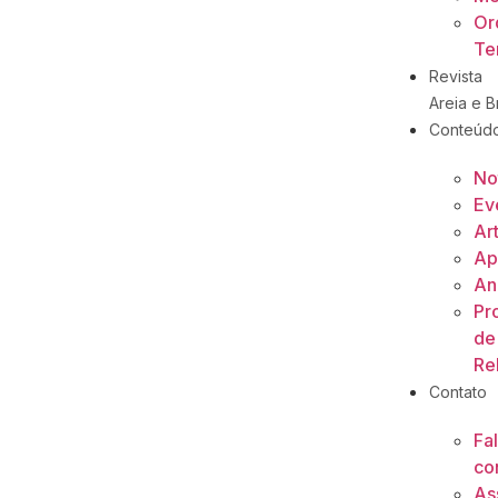
Or
Ter
Revista
Areia e Br
Conteúd
No
Ev
Ar
Ap
An
Pr
de
Re
Contato
Fa
co
As