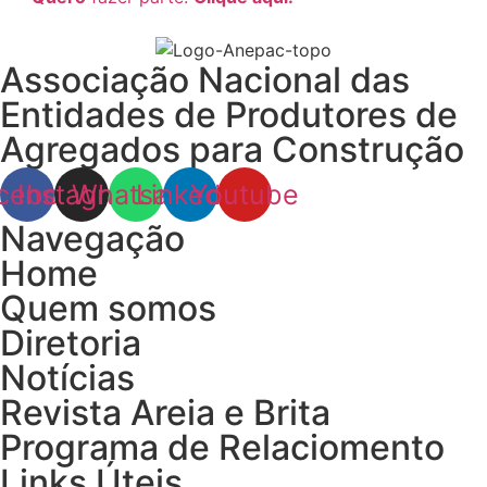
Associação Nacional das
Entidades de Produtores de
Agregados para Construção
cebook
Instagram
Whatsapp
Linkedin
Youtube
Navegação
Home
Quem somos
Diretoria
Notícias
Revista Areia e Brita
Programa de Relaciomento
Links Úteis