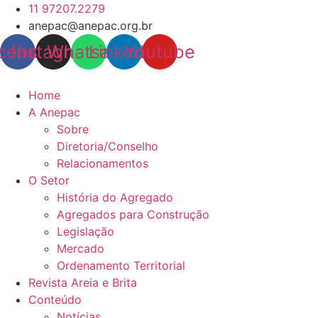
Pular
11 97207.2279
para
anepac@anepac.org.br
o
cebook
Instagram
Whatsapp
Linkedin
Youtube
conteúdo
Home
A Anepac
Sobre
Diretoria/Conselho
Relacionamentos
O Setor
História do Agregado
Agregados para Construção
Legislação
Mercado
Ordenamento Territorial
Revista Areia e Brita
Conteúdo
Notícias