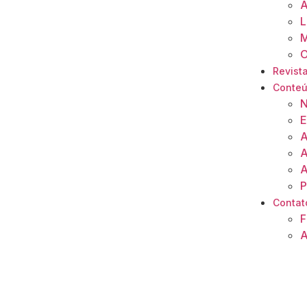
A
L
M
O
Revista
Conte
N
E
A
A
A
P
Contat
F
A