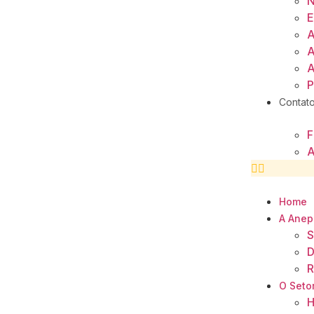
N
E
A
A
A
P
Contat
F
A
Home
A Anep
S
D
R
O Seto
H