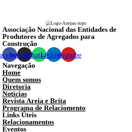
Associação Nacional das Entidades de
Produtores de Agregados para
Construção
acebook
Instagram
Whatsapp
Linkedin
Youtube
Navegação
Home
Quem somos
Diretoria
Notícias
Revista Areia e Brita
Programa de Relaciomento
Links Úteis
Relacionamentos
Eventos