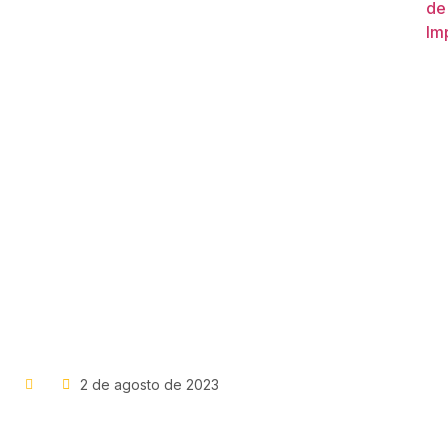
de
Im
No Access
Anepac
2 de agosto de 2023