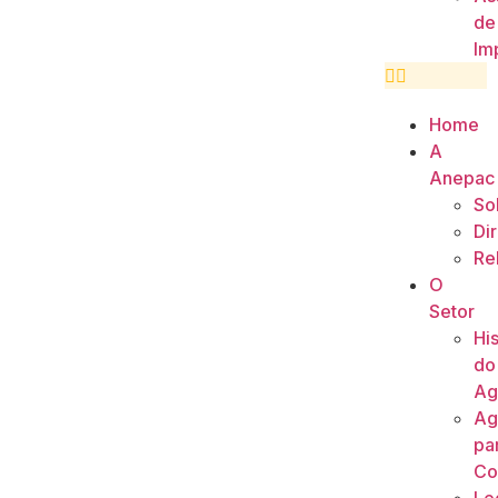
de
Im
Home
A
Anepac
So
Di
Re
O
Setor
His
do
Ag
Ag
pa
Co