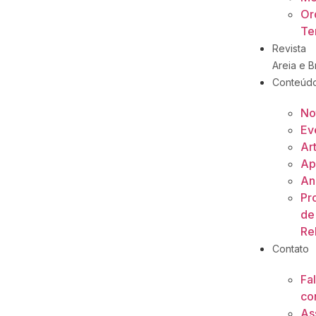
Or
Ter
Revista
Areia e Br
Conteúd
No
Ev
Ar
Ap
An
Pr
de
Re
Contato
Fa
co
As