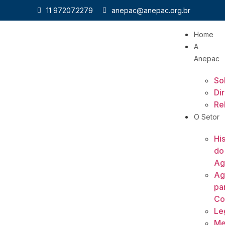
11 97207.2279
anepac@anepac.org.br
Home
A
Anepac
So
Di
Re
O Setor
His
do
Ag
Ag
pa
Co
Le
Me