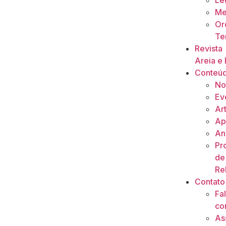
Le
Me
Or
Ter
Revista
Areia e 
Conteú
No
Ev
Ar
Ap
An
Pr
de
Re
Contato
Fa
co
As