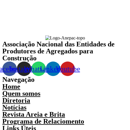
Associação Nacional das Entidades de
Produtores de Agregados para
Construção
acebook
Instagram
Whatsapp
Linkedin
Youtube
Navegação
Home
Quem somos
Diretoria
Notícias
Revista Areia e Brita
Programa de Relaciomento
Links Úteis